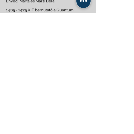
Enyedi Márta és Marsi Béla
14:05 - 14:25 K+F bemutató a Quantum
Automation Kft. ügyvezetőjétől, Boldog
Richárd
14:30 - 14:50 Vesz-Mont 2000 Kft. bemutató
Dobos Máté
14:50 - 15:30 Gyárkörbevezetés + UR20
megtekintés Dobos Máté
Quantum Automation Kft.
H-2040 Budaörs, Gyár u. 2. (Teller Ede krt. 111.)
Tel.:
+36 30 185 1926
E-mail:
info@quantumautomation.hu
Adószám:
13672784213
Weboldalt kezeli:
Zentai Tibor